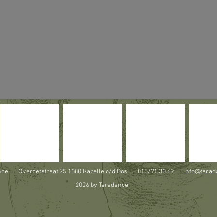
nce . Overzetstraat 25 1880 Kapelle o/d Bos . 015/71.30.69 .
info@tarad
2026 by Taradance