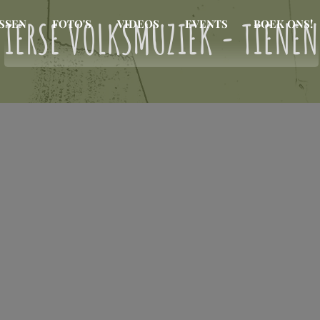
IERSE VOLKSMUZIEK - TIENEN
SSEN
FOTO'S
VIDEOS
EVENTS
BOEK ONS!